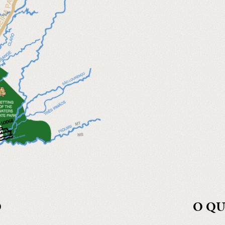
O
O QU