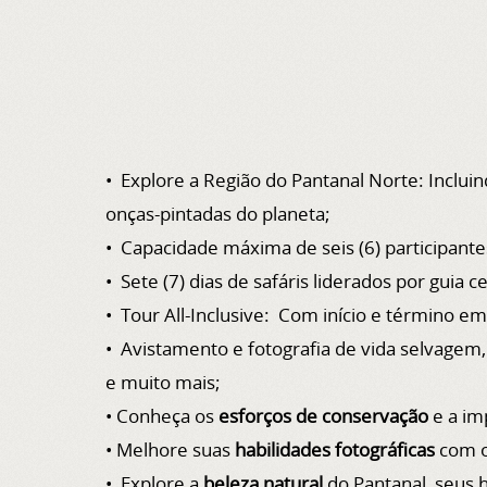
• Explore a Região do Pantanal Norte: Inclui
onças-pintadas do planeta;
• Capacidade máxima de seis (6) participante
• Sete (7) dias de safáris liderados por guia c
• Tour
All-Inclusive: Com início e término em 
• Avistamento e fotografia de vida selvagem, 
e muito mais;
• Conheça os
esforços de conservação
e a im
• Melhore suas
habilidades fotográficas
com o
• Explore a
beleza natural
do Pantanal, seus 