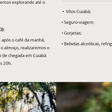
remos explorando até o
• Vôos Cuiabá;
• Seguro-viagem;
O):
• Gorjetas;
 após o café da manhã,
• Bebidas alcoólicas, refr
 o almoço, realizaremos o
ão de chegada em Cuiabá
às 20h.