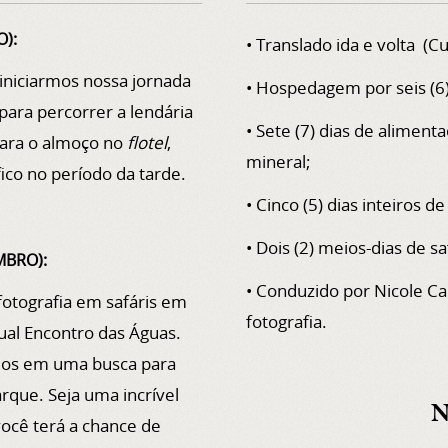
O):
• Translado ida e volta (Cu
iniciarmos nossa jornada
• Hospedagem por seis (6
para percorrer a lendária
• Sete (7) dias de aliment
ara o almoço no
flotel
,
mineral;
ico no período da tarde.
• Cinco (5) dias inteiros de 
• Dois (2) meios-dias de saf
MBRO):
• Conduzido por Nicole Ca
fotografia em safáris em
fotografia.
dual Encontro das Águas.
os em uma busca para
rque. Seja uma incrível
N
você terá a chance de